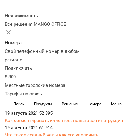
Колл-центр
Статьи, обзоры, ТОПы, идеи и советы для развития
Недвижимость
бизнеса в разделе Бизнес-рецепты. Самая актуальная,
Все решения MANGO OFFICE
живая и понятная информация доступным языком.
15 сентября 2021
51 637
Анализ интернет-магазина: ключевые показатели для
Номера
отслеживания статистики
Свой телефонный номер в любом
27 августа 2021
82 524
регионе
Что такое B2B продажи: каналы и эффективные техники
Подключить
продаж на рынке B2B
8-800
27 августа 2021
57 167
Что такое триггеры в продажах и как их использовать в
Местные городские номера
рекламе
Тарифы на связь
26 августа 2021
47 813
Поиск
Продукты
Решения
Номера
Меню
Что такое конверсия продаж и как ее посчитать
19 августа 2021
52 895
Как сегментировать клиентов: пошаговая инструкция
19 августа 2021
61 914
Что такое средний чек и как его увеличить