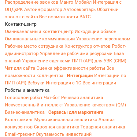
Распределение звонков
Манго Мобайл
Интеграция с
ОПДкРК
Автоинформатор
Автосекретарь
Обратный
звонок с сайта
Все возможности ВАТС
Контакт-центр
Омниканальный контакт-центр
Исходящий обзвон
Омниканальные коммуникации
Управление персоналом
Рабочее место сотрудника
Конструктор отчетов
Робот-
администратор
Управление рабочими ресурсами
База
знаний
Управление сделками
ПИП (API) для УВК (CRM)
Чат для сайта
Оценка эффективности работы
Все
возможности колл-центра
Интеграции
Интеграции по
ПИП (API)
Вебхуки
Интеграция с 1С
Все интеграции
Роботы и аналитика
Голосовой робот
Чат-бот
Речевая аналитика
Искусственный интеллект
Управление качеством (QM)
Бизнес-аналитика
Сервисы для маркетинга
Коллтрекинг
Мультиканальная аналитика
Анализ
конкурентов
Сквозная аналитика
Товарная аналитика
Email-трекинг
Окупаемость инвестиций