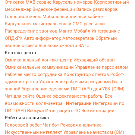
Этикетка
МАВ сервис
Карусель номеров
Корпоративный
мессенджер
Видеоконференции
Запись разговоров
Голосовое меню
Мобильный личный кабинет
Виртуальная магистраль связи
СМС-рассылки
Распределение звонков
Манго Мобайл
Интеграция с
ОПДкРК
Автоинформатор
Автосекретарь
Обратный
звонок с сайта
Все возможности ВАТС
Контакт-центр
Омниканальный контакт-центр
Исходящий обзвон
Омниканальные коммуникации
Управление персоналом
Рабочее место сотрудника
Конструктор отчетов
Робот-
администратор
Управление рабочими ресурсами
База
знаний
Управление сделками
ПИП (API) для УВК (CRM)
Чат для сайта
Оценка эффективности работы
Все
возможности колл-центра
Интеграции
Интеграции по
ПИП (API)
Вебхуки
Интеграция с 1С
Все интеграции
Роботы и аналитика
Голосовой робот
Чат-бот
Речевая аналитика
Искусственный интеллект
Управление качеством (QM)