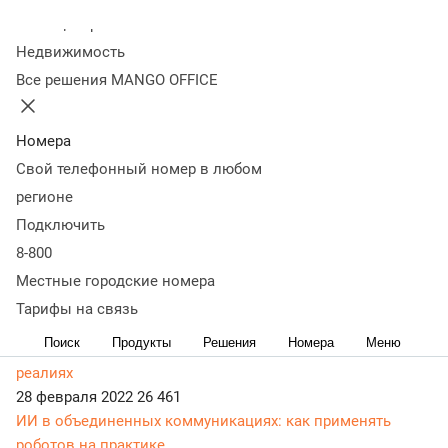
Колл-центр
Статьи, обзоры, ТОПы, идеи и советы для развития
Недвижимость
бизнеса в разделе Бизнес-рецепты. Самая актуальная,
Все решения MANGO OFFICE
живая и понятная информация доступным языком.
27 апреля 2022
28 404
Топ цифровых сервисов, которые необходимы бизнесу в
Номера
эпоху перемен
Свой телефонный номер в любом
14 апреля 2022
23 276
регионе
5 проблем при переходе на удаленку и как их можно
Подключить
решить
8-800
22 марта 2022
23 112
Топ-5 мифов об организации работы с клиентами на
Местные городские номера
удаленке
Тарифы на связь
14 марта 2022
23 914
Поиск
Продукты
Решения
Номера
Меню
Информационная безопасность для бизнеса в новых
реалиях
28 февраля 2022
26 461
ИИ в объединенных коммуникациях: как применять
роботов на практике