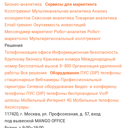
Бизнес-аналитика
Сервисы для маркетинга
Коллтрекинг
Мультиканальная аналитика
Анализ
конкурентов
Сквозная аналитика
Товарная аналитика
Email-трекинг
Окупаемость инвестиций
Мессенджер‑маркетинг
Робот-аналитик
Робот-
маркетолог
Мультирегиональный коллтрекинг
Решения
Телефонизация офиса
Информационная безопасность
Крупному бизнесу
Красивые номера
Международный
номер
Бесплатный вызов 8−800
Организация удаленной
работы
Все решения
Оборудование
ПУС (SIP) телефоны
стационарные
Веб-камеры
Профессиональные
гарнитуры
Сетевое оборудование
Видео- и конференц-
телефоны
ПУС (SIP) телефоны беспроводные
VoIP
шлюзы
Мобильный Интернет 4G
Мобильные телефоны
Аксессуары
117420, г. Москва, ул. Профсоюзная, д. 57, вход
под вывеской MANGO OFFICE
Будни, с 9:00–19:00