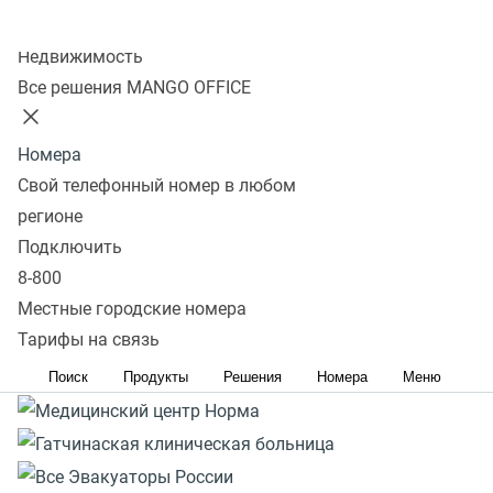
Реклама. ERID: 2VtzqvP5Bnh. Вся информация о сроках
Колл-центр
и правилах проведения акции расположена на сайте
Недвижимость
https://www.mango-office.ru/promo-page/podderzka-
Все решения MANGO OFFICE
malogo-biznesa/
Номера
Свой телефонный номер в любом
регионе
Подключить
8-800
Местные городские номера
Тарифы на связь
Поиск
Продукты
Решения
Номера
Меню