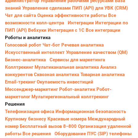
администратор
Управление рабочими ресурсами
База
знаний
Управление сделками
ПИП (API) для УВК (CRM)
Чат для сайта
Оценка эффективности работы
Все
возможности колл-центра
Интеграции
Интеграции по
ПИП (API)
Вебхуки
Интеграция с 1С
Все интеграции
Роботы и аналитика
Голосовой робот
Чат-бот
Речевая аналитика
Искусственный интеллект
Управление качеством (QM)
Бизнес-аналитика
Сервисы для маркетинга
Коллтрекинг
Мультиканальная аналитика
Анализ
конкурентов
Сквозная аналитика
Товарная аналитика
Email-трекинг
Окупаемость инвестиций
Мессенджер‑маркетинг
Робот-аналитик
Робот-
маркетолог
Мультирегиональный коллтрекинг
Решения
Телефонизация офиса
Информационная безопасность
Крупному бизнесу
Красивые номера
Международный
номер
Бесплатный вызов 8−800
Организация удаленной
работы
Все решения
Оборудование
ПУС (SIP) телефоны