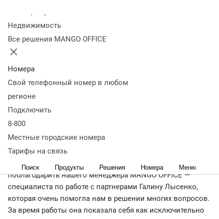
заказчиков!
Колл-центр
Недвижимость
Решения MANGO OFFICE дают нам множество
преимуществ на рынке интернет-рекламы. Виртуальная
Все решения MANGO OFFICE
АТС обеспечивает наших клиентов телефонной связью,
полностью заменяя подчас дорогую и требующую
Номера
обслуживания физическую АТС. Коллтрекинг помогает
Свой телефонный номер в любом
отслеживать источники входящих звонков, позволяя
регионе
точно анализировать окупаемость рекламных вложений
клиента. Интеграция API добавляет данные по звонкам в
Подключить
CRM, что в свою очередь, дает возможность
8-800
дополнительной автоматизации процессов продаж.
Местные городские номера
Тарифы на связь
Партнёрство с MANGO OFFICE я могу охарактеризовать
как комфортное и динамичное. Отдельно хочу
Поиск
Продукты
Решения
Номера
Меню
поблагодарить нашего менеджера MANGO OFFICE —
специалиста по работе с партнерами Галину Лысенко,
которая очень помогла нам в решении многих вопросов.
За время работы она показала себя как исключительно