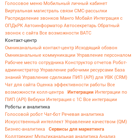
Голосовое меню
Мобильный личный кабинет
Виртуальная магистраль связи
СМС-рассылки
Распределение звонков
Манго Мобайл
Интеграция с
ОПДкРК
Автоинформатор
Автосекретарь
Обратный
звонок с сайта
Все возможности ВАТС
Контакт-центр
Омниканальный контакт-центр
Исходящий обзвон
Омниканальные коммуникации
Управление персоналом
Рабочее место сотрудника
Конструктор отчетов
Робот-
администратор
Управление рабочими ресурсами
База
знаний
Управление сделками
ПИП (API) для УВК (CRM)
Чат для сайта
Оценка эффективности работы
Все
возможности колл-центра
Интеграции
Интеграции по
ПИП (API)
Вебхуки
Интеграция с 1С
Все интеграции
Роботы и аналитика
Голосовой робот
Чат-бот
Речевая аналитика
Искусственный интеллект
Управление качеством (QM)
Бизнес-аналитика
Сервисы для маркетинга
Коллтрекинг
Мультиканальная аналитика
Анализ