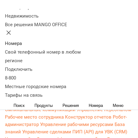
На главную
В каталог
Колл-центр
Недвижимость
Круглосуточно
Все решения MANGO OFFICE
Телефония для бизнеса
Виртуальная АТС
ИПТ (IP-телефония)
Виртуальный номер
Этикетка
МАВ сервис
Карусель номеров
Корпоративный
Номера
мессенджер
Видеоконференции
Запись разговоров
Свой телефонный номер в любом
Голосовое меню
Мобильный личный кабинет
регионе
Виртуальная магистраль связи
СМС-рассылки
Подключить
Распределение звонков
Манго Мобайл
Интеграция с
8-800
ОПДкРК
Автоинформатор
Автосекретарь
Обратный
Местные городские номера
звонок с сайта
Все возможности ВАТС
Контакт-центр
Тарифы на связь
Омниканальный контакт-центр
Исходящий обзвон
Поиск
Продукты
Решения
Номера
Меню
Омниканальные коммуникации
Управление персоналом
Рабочее место сотрудника
Конструктор отчетов
Робот-
администратор
Управление рабочими ресурсами
База
знаний
Управление сделками
ПИП (API) для УВК (CRM)