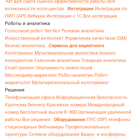
Чат для сайта
Оценка эффективности работы
Все
возможности колл-центра
Интеграции
Интеграции по
ПИП (API)
Вебхуки
Интеграция с 1С
Все интеграции
Роботы и аналитика
Голосовой робот
Чат-бот
Речевая аналитика
Искусственный интеллект
Управление качеством (QM)
Бизнес-аналитика
Сервисы для маркетинга
Коллтрекинг
Мультиканальная аналитика
Анализ
конкурентов
Сквозная аналитика
Товарная аналитика
Email-трекинг
Окупаемость инвестиций
Мессенджер‑маркетинг
Робот-аналитик
Робот-
маркетолог
Мультирегиональный коллтрекинг
Решения
Телефонизация офиса
Информационная безопасность
Крупному бизнесу
Красивые номера
Международный
номер
Бесплатный вызов 8−800
Организация удаленной
работы
Все решения
Оборудование
ПУС (SIP) телефоны
стационарные
Веб-камеры
Профессиональные
гарнитуры
Сетевое оборудование
Видео- и конференц-