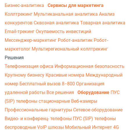
Бизнес-аналитика
Сервисы для маркетинга
Коллтрекинг
Мультиканальная аналитика
Анализ
конкурентов
Сквозная аналитика
Товарная аналитика
Email-трекинг
Окупаемость инвестиций
Мессенджер‑маркетинг
Робот-аналитик
Робот-
маркетолог
Мультирегиональный коллтрекинг
Решения
Телефонизация офиса
Информационная безопасность
Крупному бизнесу
Красивые номера
Международный
номер
Бесплатный вызов 8−800
Организация
удаленной работы
Все решения
Оборудование
ПУС
(SIP) телефоны стационарные
Веб-камеры
Профессиональные гарнитуры
Сетевое оборудование
Видео- и конференц- телефоны
ПУС (SIP) телефоны
беспроводные
VoIP шлюзы
Мобильный Интернет 4G