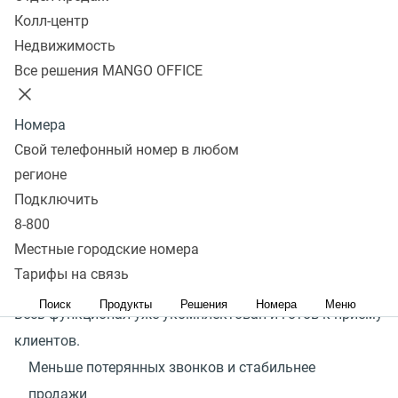
Увеличивает вероятность сделки, сокращает
Колл-центр
ожидание
Недвижимость
Все решения MANGO OFFICE
Подключить
Новые возможности
Номера
Свой телефонный номер в любом
с готовым решением
регионе
Подключить
MANGO OFFICE создал сервис «Интерактивный
8-800
автоответчик» с голосовым управлением. Сервис
Местные городские номера
в реальном времени во время звонка понимает
Тарифы на связь
до 20 000 слов, включая цифры, имена и фамилии.
Поиск
Продукты
Решения
Номера
Меню
Весь функционал уже укомплектован и готов к приему
клиентов.
Меньше потерянных звонков и стабильнее
продажи