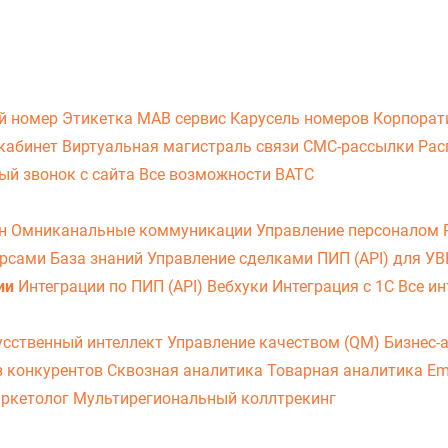
й номер
Этикетка
МАВ сервис
Карусель номеров
Корпорат
кабинет
Виртуальная магистраль связи
СМС-рассылки
Рас
ый звонок с сайта
Все возможности ВАТС
он
Омниканальные коммуникации
Управление персоналом
урсами
База знаний
Управление сделками
ПИП (API) для У
ии
Интеграции по ПИП (API)
Вебхуки
Интеграция с 1С
Все ин
усственный интеллект
Управление качеством (QM)
Бизнес-
з конкурентов
Сквозная аналитика
Товарная аналитика
Em
аркетолог
Мультирегиональный коллтрекинг