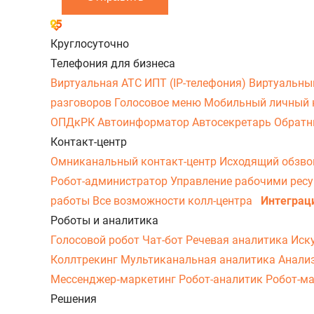
Круглосуточно
Телефония для бизнеса
Виртуальная АТС
ИПТ (IP-телефония)
Виртуальны
разговоров
Голосовое меню
Мобильный личный 
ОПДкРК
Автоинформатор
Автосекретарь
Обратн
Контакт-центр
Омниканальный контакт-центр
Исходящий обзв
Робот-администратор
Управление рабочими рес
работы
Все возможности колл-центра
Интеграц
Роботы и аналитика
Голосовой робот
Чат-бот
Речевая аналитика
Иск
Коллтрекинг
Мультиканальная аналитика
Анали
Мессенджер‑маркетинг
Робот-аналитик
Робот-м
Решения