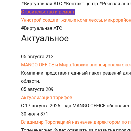
#Виртуальная АТС
#Контакт-центр
#Речевая ана
Строительство и ремонт
Унистрой создает жилые комплексы, микрорайоны,
#Виртуальная АТС
Актуальное
05 августа
212
MANGO OFFICE и МираЛоджик анонсировали экс
Компании представят единый пакет решений для
области.
05 августа
209
Актуализация тарифов
С 17 августа 2026 года MANGO OFFICE обновляет
30 июля
871
Владимир Торопецкий назначен директором по 
Топ-менеджер будет отвечать за развитие прод