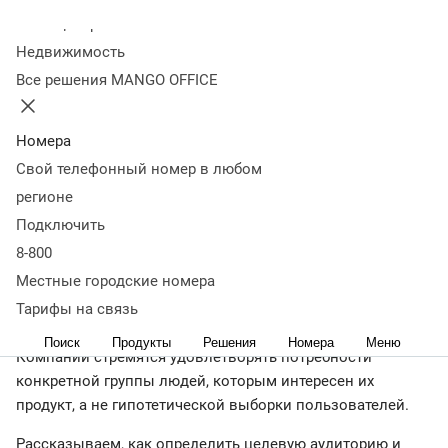
Колл-центр
20 января 2022
56 918
Недвижимость
Оглавление
Все решения MANGO OFFICE
Что такое целевая аудитория и зачем ее
изучать
Характеристики ЦА
Основные виды ЦА
Зачем
сегментировать ЦА
Где искать информацию о
Номера
ЦА
Составление портрета ЦА
Как меняется ЦА
Как
Свой телефонный номер в любом
протестировать ЦА
Сервисы для исследования
регионе
ЦА
Ошибки в определении ЦА
Что важно запомнить
Подключить
← Читать Журнал
8-800
Местные городские номера
Тарифы на связь
Изучать целевую аудиторию необходимо на любой
стадии разработки продукта — от идеи до продвижения.
Поиск
Продукты
Решения
Номера
Меню
Компании стремятся удовлетворять потребности
конкретной группы людей, которым интересен их
продукт, а не гипотетической выборки пользователей.
Рассказываем, как определить целевую аудиторию и