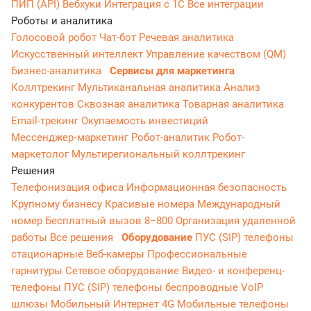
ПИП (API)
Вебхуки
Интеграция с 1С
Все интеграции
Роботы и аналитика
Голосовой робот
Чат-бот
Речевая аналитика
Искусственный интеллект
Управление качеством (QM)
Бизнес-аналитика
Сервисы для маркетинга
Коллтрекинг
Мультиканальная аналитика
Анализ
конкурентов
Сквозная аналитика
Товарная аналитика
Email-трекинг
Окупаемость инвестиций
Мессенджер‑маркетинг
Робот-аналитик
Робот-
маркетолог
Мультирегиональный коллтрекинг
Решения
Телефонизация офиса
Информационная безопасность
Крупному бизнесу
Красивые номера
Международный
номер
Бесплатный вызов 8−800
Организация удаленной
работы
Все решения
Оборудование
ПУС (SIP) телефоны
стационарные
Веб-камеры
Профессиональные
гарнитуры
Сетевое оборудование
Видео- и конференц-
телефоны
ПУС (SIP) телефоны беспроводные
VoIP
шлюзы
Мобильный Интернет 4G
Мобильные телефоны