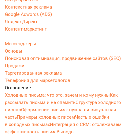
Контекстная реклама
Google Adwords (ADS)
Яндекс Директ
Контент-маркетинг
Мессенджеры
Основы
Поисковая оптимизация, продвижение сайтов (SEO)
Продажи
Таргетированная реклама
Телефония для маркетологов
Оглавление
Холодные письма: что это, зачем и кому нужны
Как
рассылать письма и не спамить
Структура холодного
письма
Оформление письма: нужна ли визуальная
часть
Примеры холодных писем
Частые ошибки
в холодных письмах
Интеграция с CRM: отслеживаем
эффективность письма
Выводы