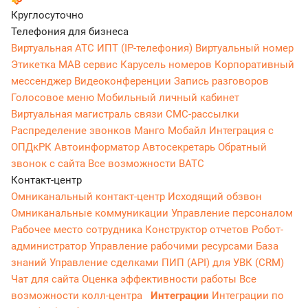
Круглосуточно
Телефония для бизнеса
Виртуальная АТС
ИПТ (IP-телефония)
Виртуальный номер
Этикетка
МАВ сервис
Карусель номеров
Корпоративный
мессенджер
Видеоконференции
Запись разговоров
Голосовое меню
Мобильный личный кабинет
Виртуальная магистраль связи
СМС-рассылки
Распределение звонков
Манго Мобайл
Интеграция с
ОПДкРК
Автоинформатор
Автосекретарь
Обратный
звонок с сайта
Все возможности ВАТС
Контакт-центр
Омниканальный контакт-центр
Исходящий обзвон
Омниканальные коммуникации
Управление персоналом
Рабочее место сотрудника
Конструктор отчетов
Робот-
администратор
Управление рабочими ресурсами
База
знаний
Управление сделками
ПИП (API) для УВК (CRM)
Чат для сайта
Оценка эффективности работы
Все
возможности колл-центра
Интеграции
Интеграции по