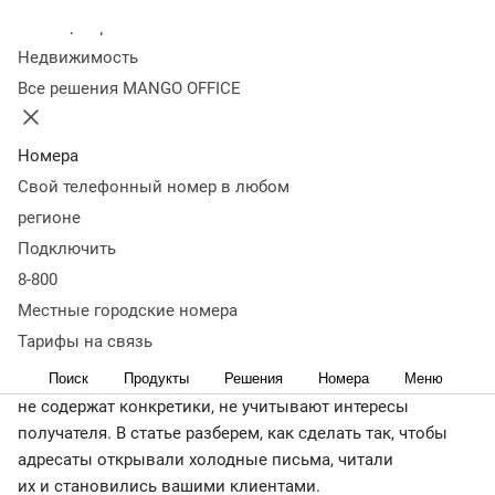
Оглавление
Колл-центр
Холодные письма: что это, зачем и кому нужны
Как
Недвижимость
рассылать письма и не спамить
Структура холодного
Все решения MANGO OFFICE
письма
Оформление письма: нужна ли визуальная
часть
Примеры холодных писем
Частые ошибки
в холодных письмах
Интеграция с CRM: отслеживаем
Номера
эффективность письма
Выводы
Свой телефонный номер в любом
← Журнал
регионе
Холодные письма могут быть эффективным
Подключить
инструментом для бизнеса, если их правильно
8-800
использовать. Но на деле такие сообщения часто
Местные городские номера
оказываются в корзине или даже в спаме вместо того,
Тарифы на связь
чтобы приносить продажи. Это случается, если они
Поиск
Продукты
Решения
Номера
Меню
написаны не по правилам: выглядят шаблонно,
не содержат конкретики, не учитывают интересы
получателя. В статье разберем, как сделать так, чтобы
адресаты открывали холодные письма, читали
их и становились вашими клиентами.