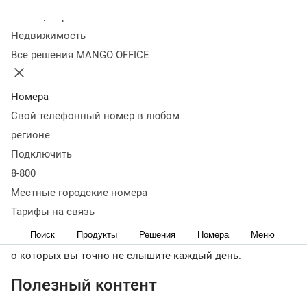
примерами
Колл-центр
Недвижимость
Все решения MANGO OFFICE
01 октября 2019
665 337
Оглавление
Полезный контент
Развлекательный контент
Информация
Номера
про компанию
Общение с пользователями
Когда
Свой телефонный номер в любом
публиковать нечего
регионе
Если вы давно используете социальные сети для
Подключить
продвижения своих продуктов, вы наверняка
8-800
использовали разные
форматы контента
— статьи,
видеоролики, презентации, ответы на вопросы
Местные городские номера
читателей. Поэтому мы не будем говорить о банальном
Тарифы на связь
контенте, о котором вы уже знаете все, что нужно. В этой
Поиск
Продукты
Решения
Номера
Меню
подборке мы собрали действительно небанальные идеи,
о которых вы точно не слышите каждый день.
Полезный контент